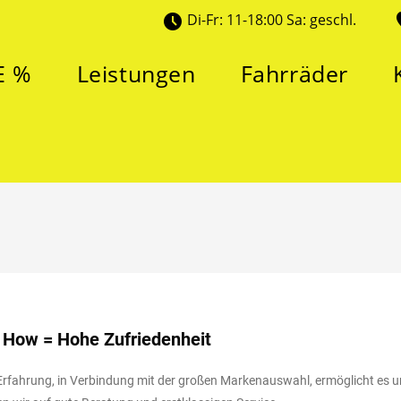
Di-Fr: 11-18:00 Sa: geschl.
E %
Leistungen
Fahrräder
 How = Hohe Zufriedenheit
fahrung, in Verbindung mit der großen Markenauswahl, ermöglicht es un